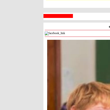
 السبع
رام الله
° - °