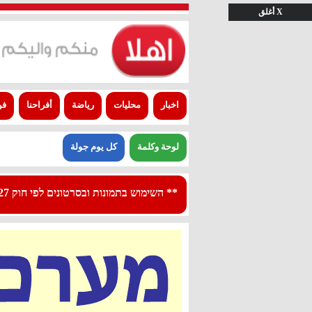
X أغلق
اخبار
محليات
رياضة
أفراحنا
فن
لوحة وكلمة
كل يوم جولة
** השימוש בתמונות ובסרטונים לפי חוק 27א לפרסום - استعمال الصور والفيديوهات حسب قانون بند 27 أ لقانون النشر