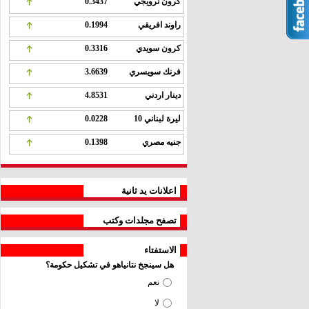
كرون نرويجي
0.3437
راوند افريقي
0.1994
كرون سويدي
0.3316
فرنك سويسري
3.6639
دينار اردني
4.8531
ليرة لبناني 10
0.0228
جنيه مصري
0.1398
اعلانات يد ثانية
تصفح مجلدات وكتب
الاستفتاء