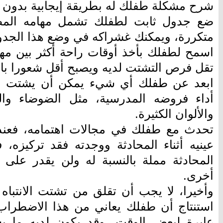
شرح مشكلة طفلك له بطريقة إيجابية بدون ت
ضع جدول ثابت لطفلك تشمل مهامه المطل
متكررة، ويمكنك غشراكه في وضع هذا الجدول
اسمح لطفلك بأخذ أوقات راحة أكثر بين مها
تقل فرص التشتت لديه ويصبح أقل شعورا بالمل
ابعد عن طفلك أي شيء يمكن أن يشتت انتبا
أداء فروضه المدرسية، مثل الضوضاء وال
والألوان الكثيرة.
تحدث مع طفلك في مجالات اهتمامه، فعند
عينيه أثناء المحادثة ووجدته فقد تركيزه،
المحادثة مملة بالنسبة له ولن يقدر على 
أخرى.
وأخيرا، لا يجب أن تقلق من تشتت الانتباه
استنتاج أن طفلك يعاني من هذا الاضطراب
عابرة لبعض الوقت، وقد يكون لديه ما ي