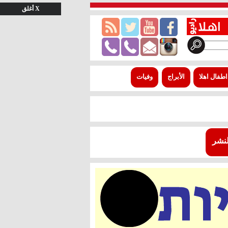
X أغلق
اطفال اهلا
الأبراج
وفيات