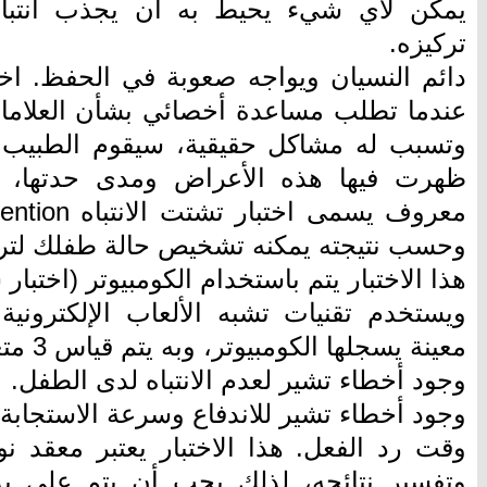
يمكن لأي شيء يحيط به أن يجذب انتباه
تركيزه.
عندما تطلب مساعدة أخصائي بشأن العلام
وتسبب له مشاكل حقيقية، سيقوم الطبيب ب
ظهرت فيها هذه الأعراض ومدى حدتها، ك
معروف يسمى اخ
وحسب نتيجته يمكنه تشخيص حالة طفلك لترتي
هذا الاختبار يتم باستخدام الكومبيوتر (اختب
ويستخدم تقنيات تشبه الألعاب الإلكتروني
معينة يسجلها الكومبيوتر، وبه يتم قياس 3 متغيرات لدى الطفل:
وجود أخطاء تشير لعدم الانتباه لدى الطفل.
وجود أخطاء تشير للاندفاع وسرعة الاستجابة
وقت رد الفعل. هذا الاختبار يعتبر معقد نو
وتفسير نتائجه، لذلك يجب أن يتم على ي