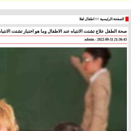
الصفحة الرئيسية
>>
اطفال اهلا
صحة الطفل علاج تشتت الانتباه عند الاطفال وما هو اختبار تشتت الانتباه
معليا
بئر
° - °
° - °
admin - 2022-09-11 21:36:45