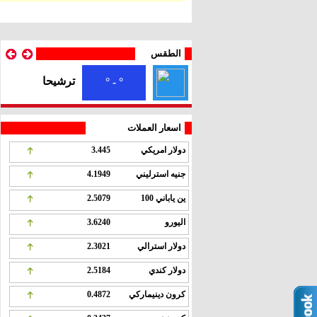
الطقس
ترشيحا
° - °
اسعار العملات
دولار امريكي
3.445
جنيه استرليني
4.1949
ين ياباني 100
2.5079
اليورو
3.6240
دولار استرالي
2.3021
دولار كندي
2.5184
كرون دينيماركي
0.4872