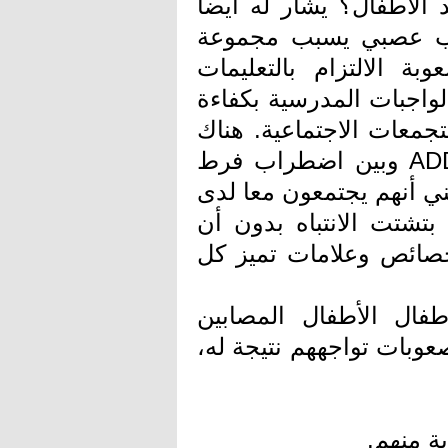
 الاطفال؟ يشار له أيضا
ه ADD وهو اضطراب عصبي يسبب مجموعة
ة الالتزام بالتعليمات
لواجبات المدرسية بكفاءة
جمعات الاجتماعية. هناك
رابطة وثيقة بين اضطراب تشتت الانتباه ADD وبين اضطراب فرط
A ولكن ذلك لا يعني أنهم يجتمعون معا لدى
تشتت الانتباه بدون أن
 خصائص وعلامات تميز كل
طفال الأطفال المصابين
عوبات تواجههم نتيجة له،
ة منهم.