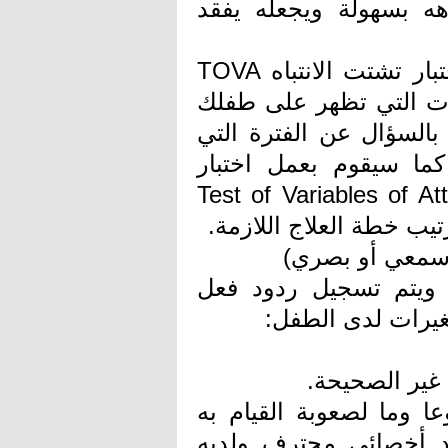
ه بسهولة ويجعله يفقد
دائم النسيان ويواجه صعوبة في الحفظ. اختبار تشتت الانتباه TOVA
ات التي تظهر على طفلك
السؤال عن الفترة التي
ما سيقوم بعمل اختبار
تبار تشتت الانتباه Test of Variables of Attention
ب خطة العلاج اللازمة.
ار سمعي أو بصري)
ة ويتم تسجيل ردود فعل
 غير الصحيحة.
عا وما لصعوبة القيام به
د أخصائي محترف ولديه