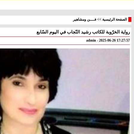
الصفحة الرئيسية
>>
فــــن ومشاهير
رواية الخرّوبة للكاتب رشيد النّجاب في اليوم السّابع
معليا
بئر
° - °
° - °
admin - 2025-06-26 17:27:57