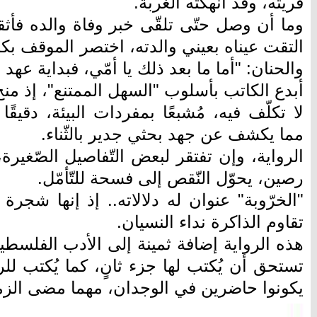
قريته، وقد أنهكته الغربة.
وما أن وصل حتّى تلقّى خبر وفاة والده فأثقل
التقت عيناه بعيني والدته، اختصر الموقف بكل
والحنان: "أما ما بعد ذلك يا أمّي، فبداية عهد 
أبدع الكاتب بأسلوب "السهل الممتنع"، إذ منح ال
لا تكلّف فيه، مُشبعًا بمفردات البيئة، دقيق
مما يكشف عن جهد بحثي جدير بالثّناء.
الرواية، وإن تفتقر لبعض التّفاصيل الصّغيرة
رصين، يحوّل النّقص إلى فسحة للتّأمّل.
"الخرّوبة" عنوان له دلالاته.. إذ إنها شجرة 
تقاوم الذاكرة نداء النسيان.
هذه الرواية إضافة ثمينة إلى الأدب الفلسط
تستحق أن يُكتب لها جزء ثانٍ، كما يُكتب لل
يكونوا حاضرين في الوجدان، مهما مضى الزم