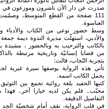
الرحمن النجّاب لنقاش باكورة أعماله الروائية
صدرت عن دار الآن ناشرون وموزعون في عم
111 صفحة من القطع المتوسط، وصمّمت
العناسوة.
وسط حضور نوعي من الكتاب والأدباء والم
والأدبي، استهلّت مديرة الندوة ديمة جمعة ا
بالكاتب والترحيب به وبالحضور ، مشيدة بأ
من قضايا إنسانيّة وتاريخية مرتبطة بالذا
بتجربة النّجاب، قالت:
تأتي هذه الرواية بوصفها سيرة غيرية لجد
يحمل الكاتب اسمه.
كتبها الحفيد بلغة روائية تجمع بين التوثي
محبّب.. فلم يكن لديه خيارا آخر.. فهذا 
التفاصيل الدقيقة.
في قلب الرواية، نقف أمام شخصيّة الجد رشي