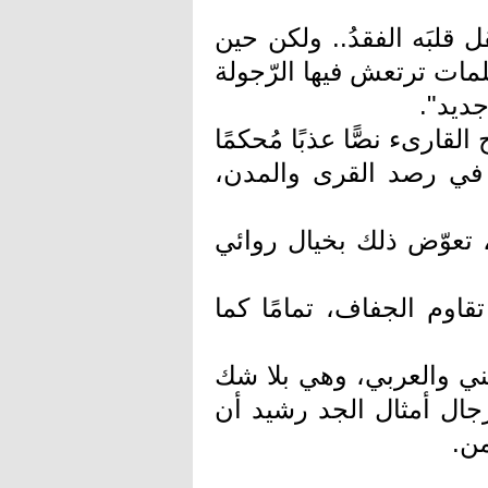
 قلبَه الفقدُ.. ولكن حين
مات ترتعش فيها الرّجولة
جديد".
قارىء نصًّا عذبًا مُحكمًا
ًا في رصد القرى والمدن،
، تعوّض ذلك بخيال روائي
تقاوم الجفاف، تمامًا كما
يني والعربي، وهي بلا شك
رجال أمثال الجد رشيد أن
ن.