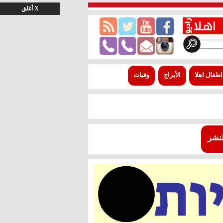
X أغلق
اطفال اهلا
الأبراج
وفيات