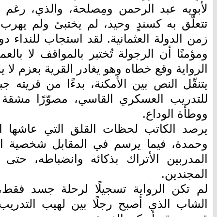
لأبويه عبد الرحمن ومِصلحة، والذي، رغم ع
تتعلّق به كسندٍ وحيد، لم يختبئ ولم يهرب 
زمن الدولة العثمانية. لقد استجاب للنداء دو
ومؤمنًا أن الرجولة تُختبر بالمواقف لا بالع
الرواية وقع خطاه وهو يغادر القرية بعزم لا ي
يتنقّل النص بين الأمكنة، بدءًا من قريته 
للتدريب العسكري القاسي، مصوّرًا مشقة 
ووطأة الوداع.
يرصد الكاتب لحظات القلق التي عاشها الو
وحمدة، فيما يرسم في المقابل شخصية الج
المدربين الأتراك بذكائه وانضباطه، حتى
المجندين.
لم تكن الرواية تسجيلًا لرحلة جسد فقط،
الشاب الذي أصبح رجلًا بين لهيب التدريب