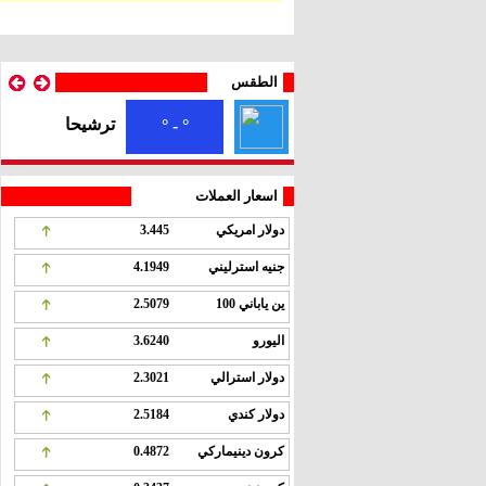
الطقس
ترشيحا
° - °
اسعار العملات
دولار امريكي
3.445
جنيه استرليني
4.1949
ين ياباني 100
2.5079
اليورو
3.6240
دولار استرالي
2.3021
دولار كندي
2.5184
كرون دينيماركي
0.4872