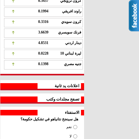
كرون نرويجي
0.3437
راوند افريقي
0.1994
كرون سويدي
0.3316
فرنك سويسري
3.6639
دينار اردني
4.8531
ليرة لبناني 10
0.0228
جنيه مصري
0.1398
اعلانات يد ثانية
تصفح مجلدات وكتب
الاستفتاء