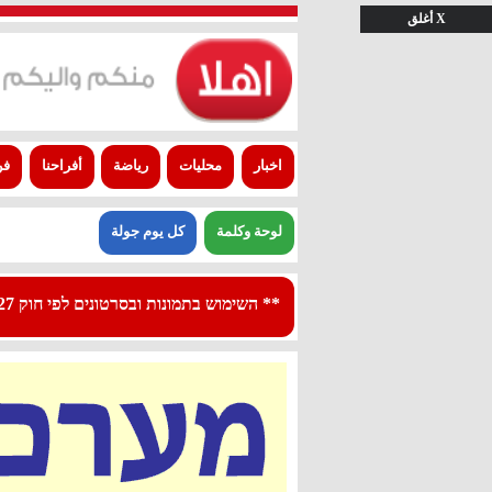
X أغلق
اخبار
محليات
رياضة
أفراحنا
فن
لوحة وكلمة
كل يوم جولة
** השימוש בתמונות ובסרטונים לפי חוק 27א לפרסום - استعمال الصور والفيديوهات حسب قانون بند 27 أ لقانون النشر