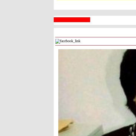
 السبع
رام الله
° - °