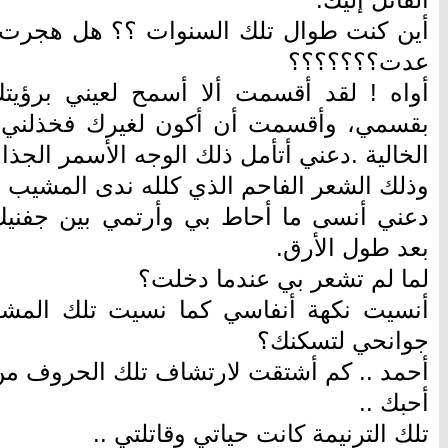
أين كنت طوال تلك السنوات ؟؟ هل هجرت ا
عدت؟؟؟؟؟؟؟
أواه ! لقد أقسمت ألا أسمح لعيني برؤي
بقسمي، وأقسمت أن أكون لغيرك فخذلني 
الخالية .دعني أتأمل ذلك الوجه الأسمر الجذاب
وذلك الشعر الفاحم الذي كلله ندى المشيب ال
دعني أنسى ما أحاط بي وأرتمي بين جفنيك
بعد طول الأرق.
لما لم تشعر بي عندما دخلت؟
أنسيت نكهة أنفاسي كما نسيت تلك المشا
جوانحي لتسكنك؟
أحمد .. كم أشتقت لارتشاف تلك الحروف من
أحبك ..
تلك الترنيمة كانت حياتي وقاتلتي ..