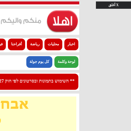
X أغلق
اخبار
محليات
رياضة
أفراحنا
فن
لوحة وكلمة
كل يوم جولة
** השימוש בתמונות ובסרטונים לפי חוק 27א לפרסום - استعمال الصور والفيديوهات حسب قانون بند 27 أ لقانون النشر