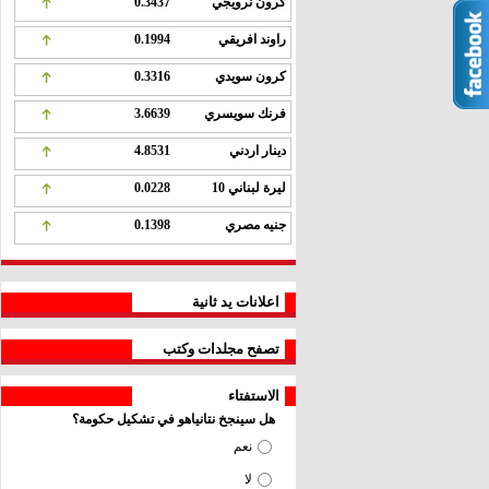
كرون نرويجي
0.3437
راوند افريقي
0.1994
كرون سويدي
0.3316
فرنك سويسري
3.6639
دينار اردني
4.8531
ليرة لبناني 10
0.0228
جنيه مصري
0.1398
اعلانات يد ثانية
تصفح مجلدات وكتب
الاستفتاء