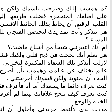
كم همست إليك وصرخت باسمك ولكن هم
على أضلعك المتحجرة فضلت طريقها إلى
القلب الرقيق أن يحاط بذلك الحائط الأقسى
هل تتذكر وأنت تمد يدك لتحتضن الفنجان تل
المساء ؟
أم أنك اعتبرتني شبحاً من أشباح ماضيك؟
هل تعلم أنك نجحت في ذبح قلبي ولكنك فشل
لازلت أتذكر تلك الشفاه المكتنزة لتخبرني 
عالم يختلف عن عالمك وهممت بأن أصرخ م
الحب أن يحتوينا ولكن قسوتك أخرستني .
كنت تعرف دائما ما يسعدك أما أنا فأعرف فق
كنت تعرف كيف تنجح علاقاتك بينما لم أعر
الخيبة والوجع.
مددت يدي لألتقط جريدتي وأحاول أن أنس