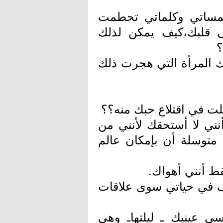
ساتي وكلماتي تحطمت
 قلبك،كيف يمكن لذلك
؟
ك المرأة التي هجرت ذلك
ت في اقتلاع حبك منه؟؟
أنني لا أستحقك لأنني من
توسلة أن بإمكان عالم
ط أنني أهواك.
ف في حياتي سوى علاقات
ى عينيك ـ ليلتهاـ وهي