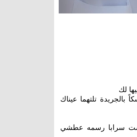
ها لك
ً بالجريدة تلتهما عيناك
 لست سرابا رسمه عطشي