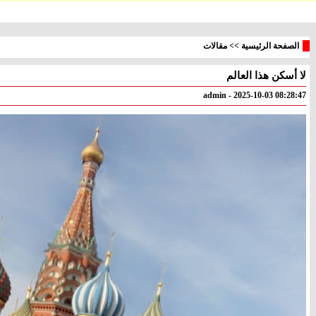
الصفحة الرئيسية
>>
مقالات
لا أسكن هذا العالم
معليا
بئر
° - °
° - °
admin - 2025-10-03 08:28:47