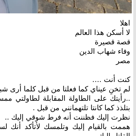
اهلا
لا أسكن هذا العالم
قصة قصيرة
وفاء شهاب الدين
مصر
كنت أنت ….
لم تخنِ عيناي كما فعلتا من قبل كلما أرى شبي
..رأيتك على الطاولة المقابلة لطاولتي ممسكا
بتلذذ كما كانتا تلتهمانني من قبل .
نظرت إليك فظننت أنه فرط شوقي إليك ..
هممت بالقيام إليك وتلمسك لأتأكد أنك
القاتل إليك.