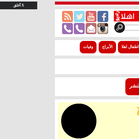
X أغلق
اطفال اهلا
الأبراج
وفيات