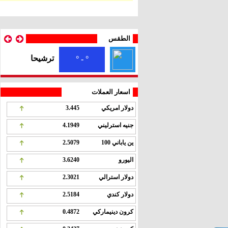
الطقس
ترشيحا
° - °
اسعار العملات
دولار امريكي
3.445
جنيه استرليني
4.1949
ين ياباني 100
2.5079
اليورو
3.6240
دولار استرالي
2.3021
دولار كندي
2.5184
كرون دينيماركي
0.4872