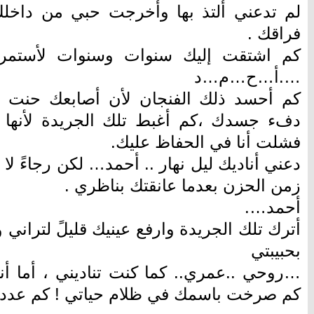
لم تدعني ألتذ بها وأخرجت حبي من داخ
فراقك .
كم اشتقت إليك سنوات وسنوات لأستم
….أ…ح…م…د
كم أحسد ذلك الفنجان لأن أصابعك حنت علي
دفء جسدك ،كم أغبط تلك الجريدة لأنها 
فشلت أنا في الحفاظ عليك.
دعني أناديك ليل نهار .. أحمد… لكن رجاءً لا
زمن الحزن بعدما عانقتك بناظري .
أحمد….
أترك تلك الجريدة وارفع عينيك قليلً لتراني 
بحبيبتي
…روحي ..عمري.. كما كنت تناديني ، أما أ
كم صرخت باسمك في ظلام حياتي ! كم عددت 