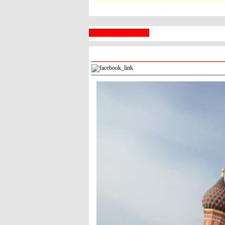
 السبع
رام الله
° - °