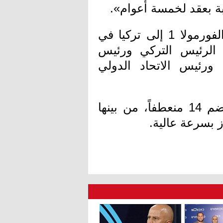
بة بعقد لخمسة أعوام».
ومن المقرر إقامة حفل الإعلان عن عودة الفورمولا 1 إلى تركيا في
الرئيس التركي ورئيس
يكالي ورئيس الاتحاد الدولي
وتمتد حلبة إسطنبول لمسافة 5.34 كلم وتضم 14 منعطفاً، من بينها
ز بسرعة عالية.