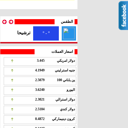
الطقس
ترشيحا
° - °
اسعار العملات
دولار امريكي
3.445
جنيه استرليني
4.1949
ين ياباني 100
2.5079
اليورو
3.6240
دولار استرالي
2.3021
دولار كندي
2.5184
كرون دينيماركي
0.4872