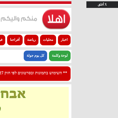
X أغلق
اخبار
محليات
رياضة
أفراحنا
فن
لوحة وكلمة
كل يوم جولة
** השימוש בתמונות ובסרטונים לפי חוק 27א לפרסום - استعمال الصور والفيديوهات حسب قانون بند 27 أ لقانون النشر