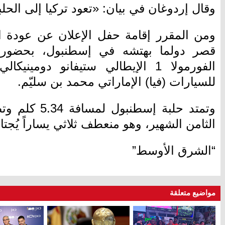
وقال إردوغان في بيان: «تعود تركيا إلى الحل
قصر دولما بهتشه في إسطنبول، بحضور 
الفورمولا 1 الإيطالي ستيفانو دومين
للسيارات (فيا) الإماراتي محمد بن سليّم.
الثامن الشهير، وهو منعطف ثلاثي يساراً يُجتا
“الشرق الأوسط”
مواضيع متعلقة