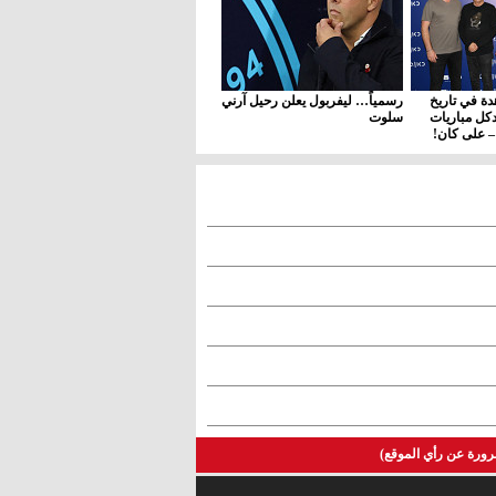
ة في تاريخ
رسمياً… ليفربول يعلن رحيل آرني
د كل مباريات
سلوت
 – على كان!