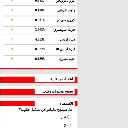
كرون نرويجي
0.3437
راوند افريقي
0.1994
كرون سويدي
0.3316
فرنك سويسري
3.6639
دينار اردني
4.8531
ليرة لبناني 10
0.0228
جنيه مصري
0.1398
اعلانات يد ثانية
تصفح مجلدات وكتب
الاستفتاء