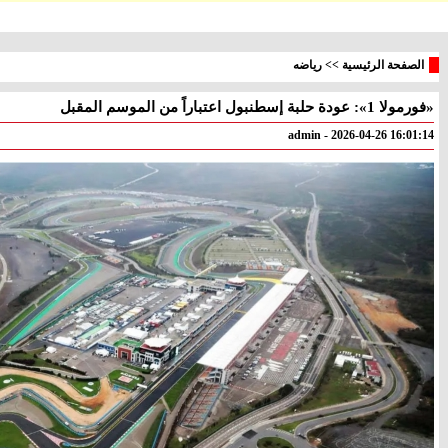
الصفحة الرئيسية
>>
رياضه
«فورمولا 1»: عودة حلبة إسطنبول اعتباراً من الموسم المقبل
معليا
بئر
° - °
° - °
admin - 2026-04-26 16:01:14