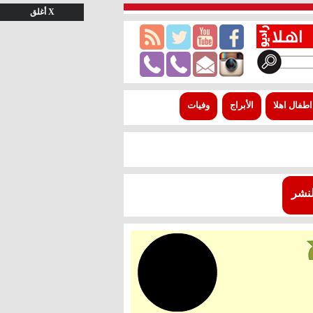
X أغلق
اطفال اهلا
الأبراج
وفيات