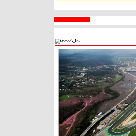
 السبع
رام الله
° - °