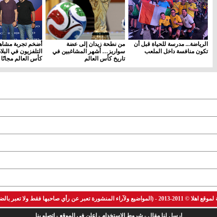
الرياضة... مدرسة للحياة قبل أن
من نطحة زيدان إلى عضة
أضخم تجربة مشاهد
تكون منافسة داخل الملعب
سواريز… أشهر المشاغبين في
التلفزيون في البلا
تاريخ كأس العالم
كأس العالم مجانًا
ن رأي صاحبها فقط ولا تعبر بالضرورة عن رأي الموقع)
ارسل لنا مقال
-
شروط الاستخدام
-
اعلن في الموقع
-
اتصلو بنا