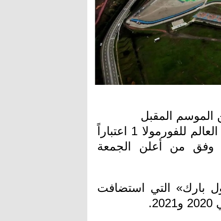
تعود جائزة تركيا الكبرى إلى روزنامة بطولة العالم للفورمولا 1 اعتباراً
 وفق من أعلن الجمعة
ول بارك» التي استضافت