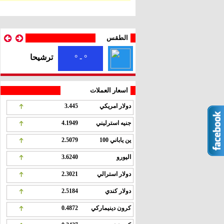
الطقس
ترشيحا
° - °
اسعار العملات
دولار امريكي
3.445
جنيه استرليني
4.1949
ين ياباني 100
2.5079
اليورو
3.6240
دولار استرالي
2.3021
دولار كندي
2.5184
كرون دينيماركي
0.4872