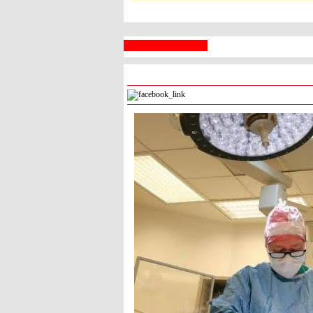
 السبع
رام الله
° - °