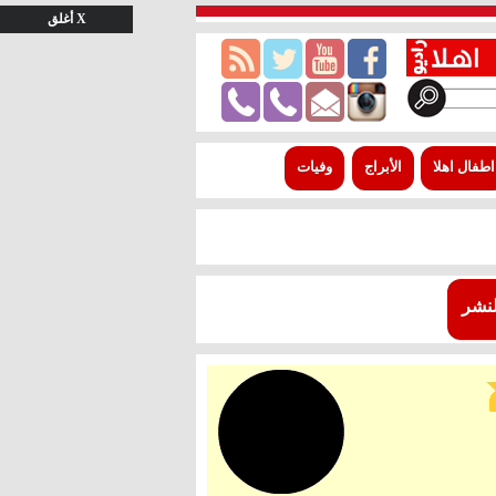
X أغلق
اطفال اهلا
الأبراج
وفيات