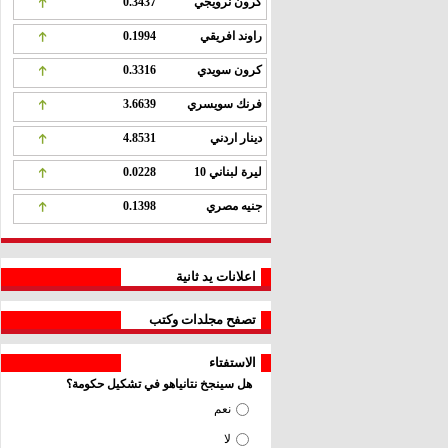
كرون نرويجي
0.3437
راوند افريقي
0.1994
كرون سويدي
0.3316
فرنك سويسري
3.6639
دينار اردني
4.8531
ليرة لبناني 10
0.0228
جنيه مصري
0.1398
اعلانات يد ثانية
تصفح مجلدات وكتب
الاستفتاء