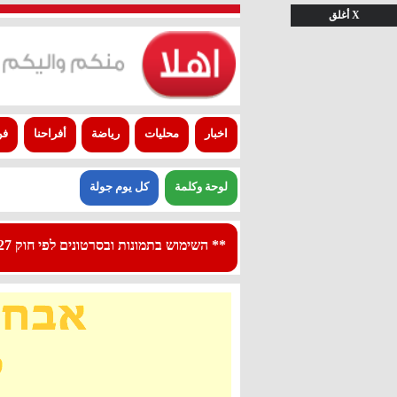
X أغلق
اخبار
محليات
رياضة
أفراحنا
فن
لوحة وكلمة
كل يوم جولة
** השימוש בתמונות ובסרטונים לפי חוק 27א לפרסום - استعمال الصور والفيديوهات حسب قانون بند 27 أ لقانون النشر